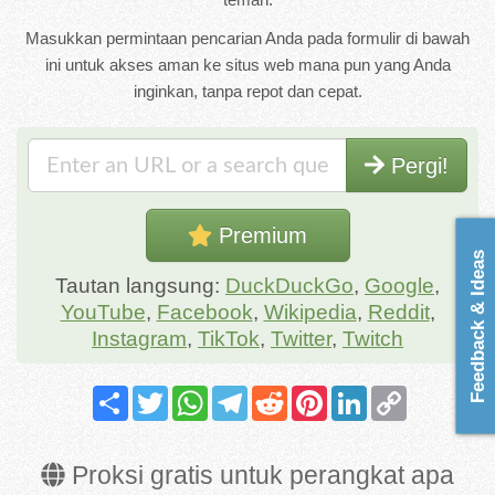
Masukkan permintaan pencarian Anda pada formulir di bawah
ini untuk akses aman ke situs web mana pun yang Anda
inginkan, tanpa repot dan cepat.
Pergi!
Premium
Feedback & Ideas
Tautan langsung:
DuckDuckGo
,
Google
,
YouTube
,
Facebook
,
Wikipedia
,
Reddit
,
Instagram
,
TikTok
,
Twitter
,
Twitch
Share
Twitter
WhatsApp
Telegram
Reddit
Pinterest
LinkedIn
Copy
Link
Proksi gratis untuk perangkat apa