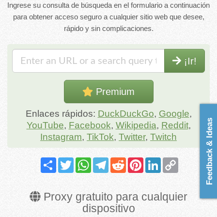
Ingrese su consulta de búsqueda en el formulario a continuación
para obtener acceso seguro a cualquier sitio web que desee,
rápido y sin complicaciones.
¡Ir!
Premium
Enlaces rápidos:
DuckDuckGo
,
Google
,
Feedback & Ideas
YouTube
,
Facebook
,
Wikipedia
,
Reddit
,
Instagram
,
TikTok
,
Twitter
,
Twitch
Share
Twitter
WhatsApp
Telegram
Reddit
Pinterest
LinkedIn
Copy
Link
Proxy gratuito para cualquier
dispositivo