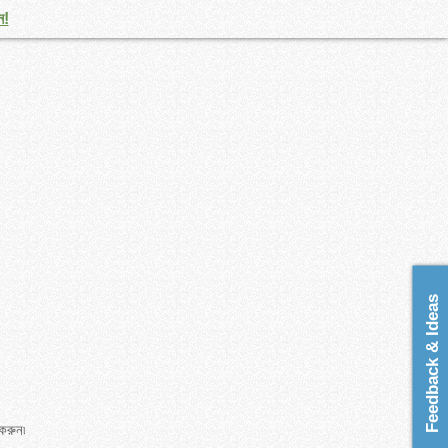
ন!
Feedback & Ideas
 করুন৷