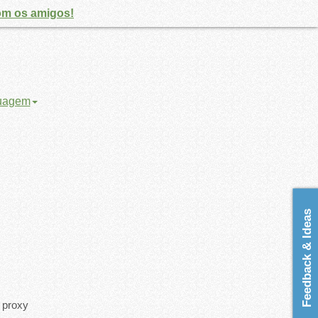
om os amigos!
guagem
Feedback & Ideas
 proxy