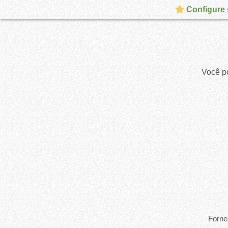
Configure 
Você po
Forne